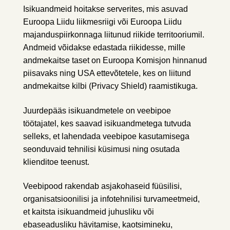
Isikuandmeid hoitakse serverites, mis asuvad
Euroopa Liidu liikmesriigi või Euroopa Liidu
majanduspiirkonnaga liitunud riikide territooriumil.
Andmeid võidakse edastada riikidesse, mille
andmekaitse taset on Euroopa Komisjon hinnanud
piisavaks ning USA ettevõtetele, kes on liitund
andmekaitse kilbi (Privacy Shield) raamistikuga.
Juurdepääs isikuandmetele on veebipoe
töötajatel, kes saavad isikuandmetega tutvuda
selleks, et lahendada veebipoe kasutamisega
seonduvaid tehnilisi küsimusi ning osutada
klienditoe teenust.
Veebipood rakendab asjakohaseid füüsilisi,
organisatsioonilisi ja infotehnilisi turvameetmeid,
et kaitsta isikuandmeid juhusliku või
ebaseadusliku hävitamise, kaotsimineku,