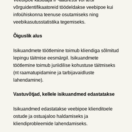
võrguidentifikaatoreid töödeldakse veebipoe kui
infoühiskonna teenuse osutamiseks ning
veebikasutusstatistika tegemiseks.
Õiguslik alus
Isikuandmete töötlemine toimub kliendiga sõlmitud
lepingu täitmise eesmärgil. Isikuandmete
töötlemine toimub juriidilise kohustuse täitmiseks
(nt raamatupidamine ja tarbijavaidluste
lahendamine).
Vastuvõtjad, kellele isikuandmed edastatakse
Isikuandmed edastatakse veebipoe klienditoele
ostude ja ostuajaloo haldamiseks ja
kliendiprobleemide lahendamiseks.