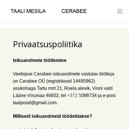
Skip
to
content
Privaatsuspoliitika
Isikuandmete töötlemine
Veebipoe Cerabee isikuandmete vastutav töötleja
on Cerabee OÜ (registrikood 14495962)
asukohaga Tartu mnt 21, Roela alevik, Vinni vald
Lääne-Virumaa 46602, tel
+372 5
098734 ja e-post
taalpood@gmail.com.
Milliseid isikuandmeid töödeldakse?