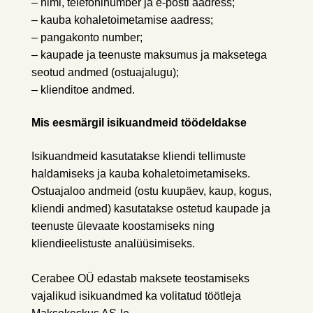
– nimi, telefoninumber ja e-posti aadress;
– kauba kohaletoimetamise aadress;
– pangakonto number;
– kaupade ja teenuste maksumus ja maksetega
seotud andmed (ostuajalugu);
– klienditoe andmed.
Mis eesmärgil isikuandmeid töödeldakse
Isikuandmeid kasutatakse kliendi tellimuste
haldamiseks ja kauba kohaletoimetamiseks.
Ostuajaloo andmeid (ostu kuupäev, kaup, kogus,
kliendi andmed) kasutatakse ostetud kaupade ja
teenuste ülevaate koostamiseks ning
kliendieelistuste analüüsimiseks.
Cerabee OÜ edastab maksete teostamiseks
vajalikud isikuandmed ka volitatud töötleja