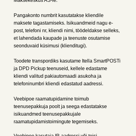
Maksekeskus AS-le.
Pangakonto numbrit kasutatakse kliendile
maksete tagastamiseks. Isikuandmeid nagu e-
post, telefoni nr, kliendi nimi, töödeldakse selleks,
et lahendada kaupade ja teenuste osutamise
seonduvaid küsimusi (klienditugi).
Toodete transpordiks kasutame Itella SmartPOSTi
ja DPD Pickup teenuseid, kellele edastame
kliendi valitud pakiautomaadi asukoha ja
telefoninumbri kliendi edastatud aadressi.
Veebipoe raamatupidamine toimub
teenusepakkuja poolt ja seega edastatakse
isikuandmed teenusepakkujale
raamatupidamistoimingute tegemiseks.
Veebipoe kasutaja IP-aadressi või teisi