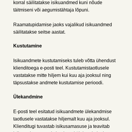
korral säilitatakse isikuandmed kuni nõude
täitmiseni või aegumistähtaja lõpuni.
Raamatupidamise jaoks vajalikud isikuandmed
säilitatakse seitse aastat.
Kustutamine
Isikuandmete kustutamiseks tuleb võtta ühendust
klienditoega e-posti teel. Kustutamistaotlusele
vastatakse mitte hiljem kui kuu aja jooksul ning
täpsustakse andmete kustutamise perioodi.
Ülekandmine
E-posti teel esitatud isikuandmete ülekandmise
taotlusele vastatakse hiljemalt kuu aja jooksul.
Klienditugi tuvastab isikusamasuse ja teavitab