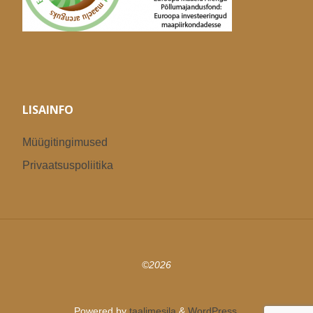
LISAINFO
Müügitingimused
Privaatsuspoliitika
©2026
Powered by
taalimesila
&
WordPress.