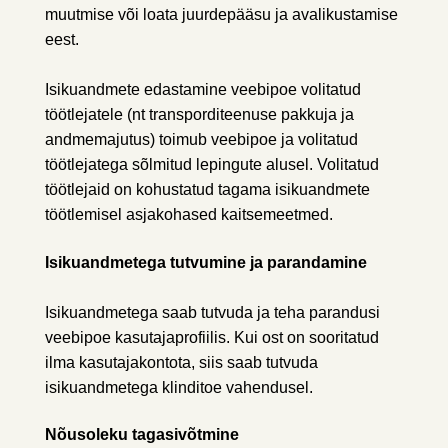
muutmise või loata juurdepääsu ja avalikustamise
eest.
Isikuandmete edastamine veebipoe volitatud
töötlejatele (nt transporditeenuse pakkuja ja
andmemajutus) toimub veebipoe ja volitatud
töötlejatega sõlmitud lepingute alusel. Volitatud
töötlejaid on kohustatud tagama isikuandmete
töötlemisel asjakohased kaitsemeetmed.
Isikuandmetega tutvumine ja parandamine
Isikuandmetega saab tutvuda ja teha parandusi
veebipoe kasutajaprofiilis. Kui ost on sooritatud
ilma kasutajakontota, siis saab tutvuda
isikuandmetega klinditoe vahendusel.
Nõusoleku tagasivõtmine