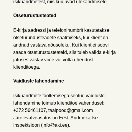
isikuandmetest, mis kuuluvad ülekandmisele.
Otseturustusteated
E-kirja aadressi ja telefoninumbrit kasutatakse
otseturundusteadete saatmiseks, kui klient on
andnud vastava nõusoleku. Kui klient ei soovi
saada otseturustusteateid, siis tuleb valida e-kirja
jaluses vastav viide või võtta ühendust
klienditoega.
Vaidluste lahendamine
Isikuandmete töötlemisega seotud vaidluste
lahendamine toimub klienditoe vahendusel:
+372 56461107, taalpood@gmail.com
Järelevalveasutus on Eesti Andmekaitse
Inspektsioon (info@aki.ee).