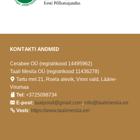
KONTAKTI ANDMED
Cerabee OÜ (registrikood 14495962)
Taali Mesila OÜ (registrikood 11436278)
Tartu mnt 21, Roela alevik, Vinni vald, Lääne-
Virumaa
Tel:
+3725098734
E-post:
taalpood@gmail.com
,
info@taalimesila.ee
Veeb:
https://www.taalimesila.ee/